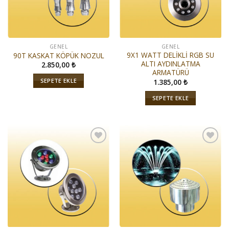
GENEL
GENEL
9X1 WATT DELİKLİ RGB SU
90T KASKAT KÖPÜK NOZUL
ALTI AYDINLATMA
2.850,00
₺
ARMATÜRÜ
SEPETE EKLE
1.385,00
₺
SEPETE EKLE
İstek
İstek
Listeme
Listeme
Ekle
Ekle