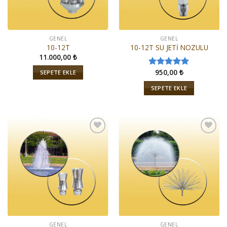
GENEL
GENEL
10-12T
10-12T SU JETİ NOZULU
11.000,00
₺
950,00
₺
SEPETE EKLE
5 üzerinden
5.00
oy
SEPETE EKLE
aldı
İstek
İstek
Listeme
Listeme
Ekle
Ekle
GENEL
GENEL