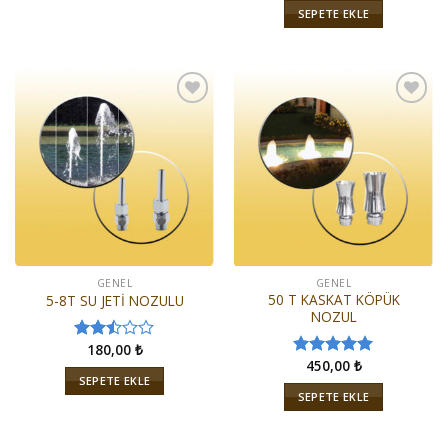
üzerinden
SEPETE EKLE
2.33
oy
aldı
İstek
İstek
Listeme
Listeme
Ekle
Ekle
GENEL
GENEL
50 T KASKAT KÖPÜK
5-8T SU JETİ NOZULU
NOZUL
180,00
₺
5
450,00
₺
üzerinden
5 üzerinden
SEPETE EKLE
2.50
5.00
oy
SEPETE EKLE
oy
aldı
aldı