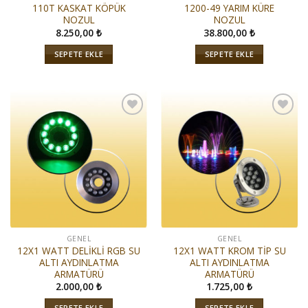
110T KASKAT KÖPÜK
1200-49 YARIM KÜRE
NOZUL
NOZUL
8.250,00
₺
38.800,00
₺
SEPETE EKLE
SEPETE EKLE
İstek
İstek
Listeme
Listeme
Ekle
Ekle
GENEL
GENEL
12X1 WATT DELİKLİ RGB SU
12X1 WATT KROM TİP SU
ALTI AYDINLATMA
ALTI AYDINLATMA
ARMATÜRÜ
ARMATÜRÜ
2.000,00
₺
1.725,00
₺
SEPETE EKLE
SEPETE EKLE