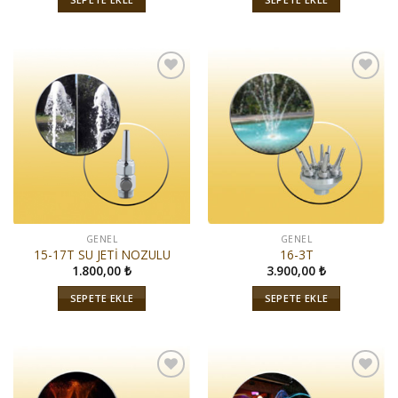
İstek
İstek
Listeme
Listeme
Ekle
Ekle
GENEL
GENEL
15-17T SU JETİ NOZULU
16-3T
1.800,00
₺
3.900,00
₺
SEPETE EKLE
SEPETE EKLE
İstek
İstek