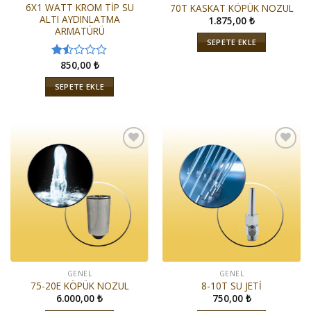
6X1 WATT KROM TİP SU
70T KASKAT KÖPÜK NOZUL
ALTI AYDINLATMA
1.875,00
₺
ARMATÜRÜ
SEPETE EKLE
850,00
₺
5
üzerinden
SEPETE EKLE
1.50
oy
aldı
İstek
İstek
Listeme
Listeme
Ekle
Ekle
GENEL
GENEL
75-20E KÖPÜK NOZUL
8-10T SU JETİ
6.000,00
₺
750,00
₺