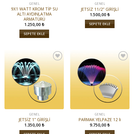
GENEL
GENEL
9X1 WATT KROM TİP SU
JETSİZ 11/2” GİRİŞLİ
ALTI AYDINLATMA
1.500,00
₺
ARMATÜRÜ
SEPETE EKLE
1.250,00
₺
SEPETE EKLE
İstek
İstek
Listeme
Listeme
Ekle
Ekle
GENEL
GENEL
JETSİZ 1” GİRİŞLİ
PARMAK YELPAZE 12 li
1.350,00
₺
9.750,00
₺