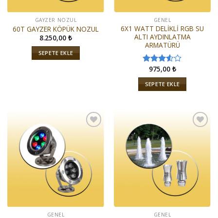
GAYZER NOZUL
GENEL
6X1 WATT DELİKLİ RGB SU
60T GAYZER KÖPÜK NOZUL
ALTI AYDINLATMA
8.250,00
₺
ARMATÜRÜ
SEPETE EKLE
975,00
₺
5
üzerinden
SEPETE EKLE
3.50
oy
aldı
İstek
İstek
Listeme
Listeme
Ekle
Ekle
GENEL
GENEL