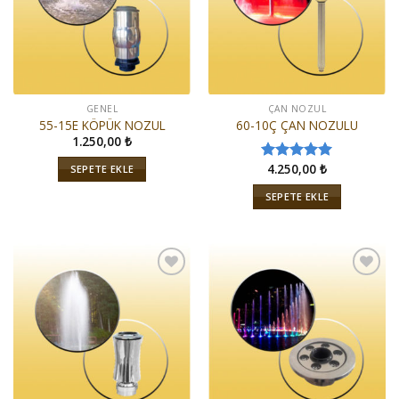
GENEL
ÇAN NOZUL
55-15E KÖPÜK NOZUL
60-10Ç ÇAN NOZULU
1.250,00
₺
4.250,00
₺
SEPETE EKLE
5 üzerinden
5.00
oy
SEPETE EKLE
aldı
İstek
İstek
Listeme
Listeme
Ekle
Ekle