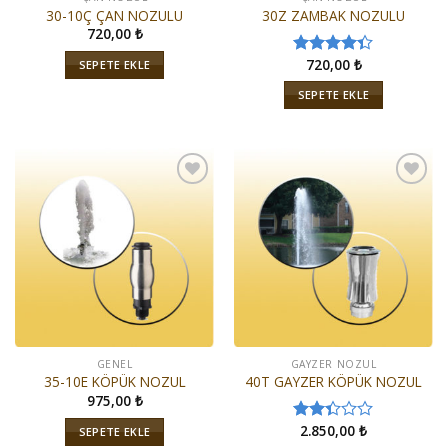
30-10Ç ÇAN NOZULU
30Z ZAMBAK NOZULU
720,00
₺
720,00
₺
SEPETE EKLE
5
üzerinden
SEPETE EKLE
4.33
oy
aldı
İstek
İstek
Listeme
Listeme
Ekle
Ekle
GENEL
GAYZER NOZUL
35-10E KÖPÜK NOZUL
40T GAYZER KÖPÜK NOZUL
975,00
₺
2.850,00
₺
SEPETE EKLE
5