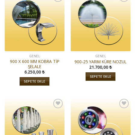
İstek
İstek
Listeme
Listeme
Ekle
Ekle
GENEL
GENEL
900 X 600 MM KOBRA TİP
900-25 YARIM KÜRE NOZUL
ŞELALE
21.700,00
₺
6.250,00
₺
SEPETE EKLE
SEPETE EKLE
İstek
İstek
Listeme
Listeme
Ekle
Ekle