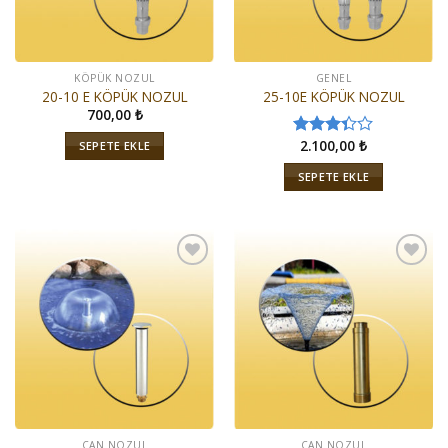
KÖPÜK NOZUL
GENEL
20-10 E KÖPÜK NOZUL
25-10E KÖPÜK NOZUL
700,00
₺
2.100,00
₺
SEPETE EKLE
5
üzerinden
SEPETE EKLE
3.33
oy
aldı
İstek
İstek
Listeme
Listeme
Ekle
Ekle
ÇAN NOZUL
ÇAN NOZUL