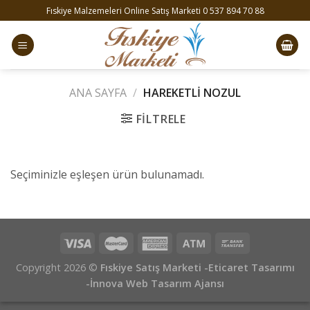
Skip
Fıskiye Malzemeleri Online Satış Marketi 0 537 894 70 88
to
content
ANA SAYFA
/
HAREKETLI NOZUL
FILTRELE
Seçiminizle eşleşen ürün bulunamadı.
Copyright 2026 ©
Fıskiye Satış Marketi -Eticaret Tasarımı
-
İnnova Web Tasarım Ajansı