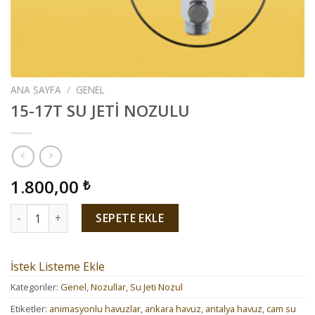
ANA SAYFA
/
GENEL
15-17T SU JETİ NOZULU
1.800,00
₺
15-17T SU JETİ NOZULU adet
SEPETE EKLE
İstek Listeme Ekle
Kategoriler:
Genel
,
Nozullar
,
Su Jeti Nozul
Etiketler:
animasyonlu havuzlar
,
ankara havuz
,
antalya havuz
,
cam su