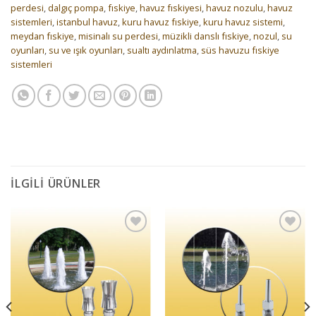
perdesi
,
dalgıç pompa
,
fıskiye
,
havuz fıskiyesi
,
havuz nozulu
,
havuz
sistemleri
,
istanbul havuz
,
kuru havuz fıskiye
,
kuru havuz sistemi
,
meydan fıskiye
,
misinalı su perdesi
,
müzikli danslı fıskiye
,
nozul
,
su
oyunları
,
su ve ışık oyunları
,
sualtı aydınlatma
,
süs havuzu fıskiye
sistemleri
İLGILI ÜRÜNLER
İstek
İstek
Listeme
Listeme
Ekle
Ekle